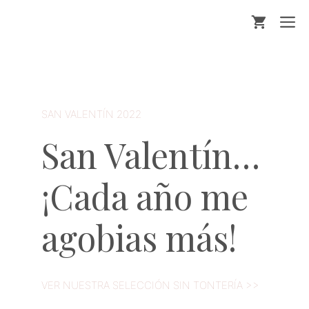
Saltar
M
al
contenido
SAN VALENTÍN 2022
San Valentín…
¡Cada año me
agobias más!
VER NUESTRA SELECCIÓN SIN TONTERÍA >>