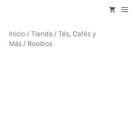
Saltar
M
al
contenido
Inicio
/
Tienda
/
Tés, Cafés y
Más
/ Rooibos