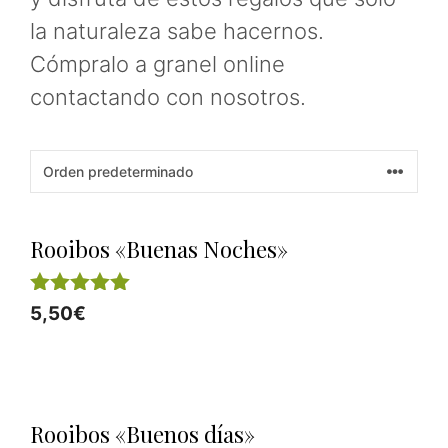
la naturaleza sabe hacernos.
Cómpralo a granel online
contactando con nosotros.
Rooibos «Buenas Noches»
5.00
5,50
€
de 5
Rooibos «Buenos días»