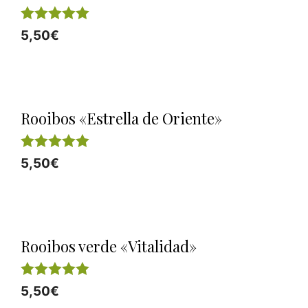
5.00
5,50
€
de 5
Rooibos «Estrella de Oriente»
5.00
5,50
€
de 5
Rooibos verde «Vitalidad»
5.00
5,50
€
de 5