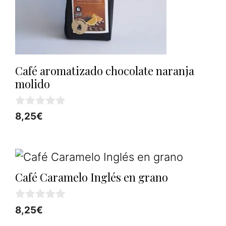
Café aromatizado chocolate naranja
molido
0
8,25
€
d
e
5
Café Caramelo Inglés en grano
0
8,25
€
d
e