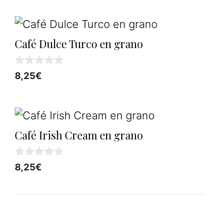
5
Café Dulce Turco en grano
0
8,25
€
d
e
5
Café Irish Cream en grano
0
8,25
€
d
e
5