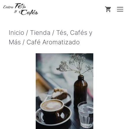
Saltar
M
al
contenido
Inicio
/
Tienda
/
Tés, Cafés y
Más
/ Café Aromatizado