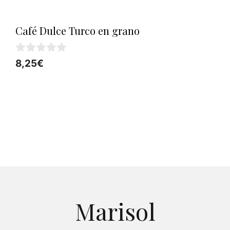
Café Dulce Turco en grano
0
8,25
€
d
e
5
Marisol