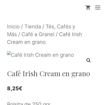
Saltar
M
al
contenido
Inicio
/
Tienda
/
Tés, Cafés y
Más
/
Café a Granel
/ Café Irish
Cream en grano
Café Irish Cream en grano
8,25
€
Bolsita de 250 grs.