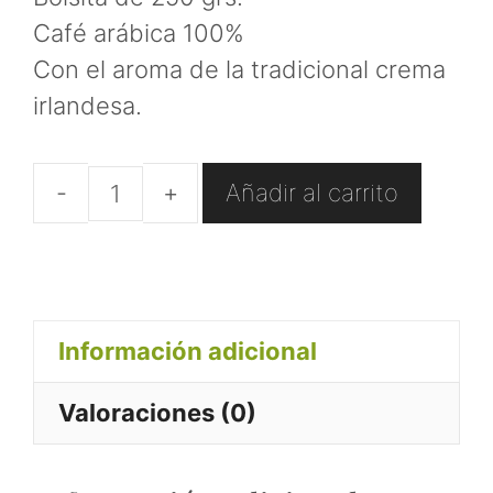
Café arábica 100%
Con el aroma de la tradicional crema
irlandesa.
Añadir al carrito
Café
Irish
Cream
en
Información adicional
grano
cantidad
Valoraciones (0)