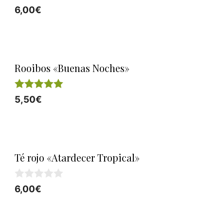
0
6,00
€
d
e
5
Rooibos «Buenas Noches»
5.00
5,50
€
de 5
Té rojo «Atardecer Tropical»
0
6,00
€
d
e
5