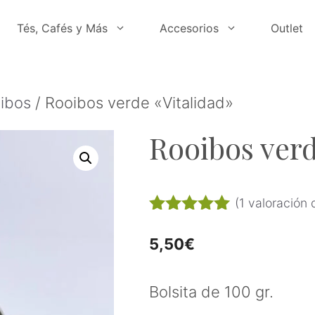
Tés, Cafés y Más
Accesorios
Outlet
ibos
/ Rooibos verde «Vitalidad»
Rooibos verd
(
1
valoración d
5.00
de 5
5,50
€
Bolsita de 100 gr.