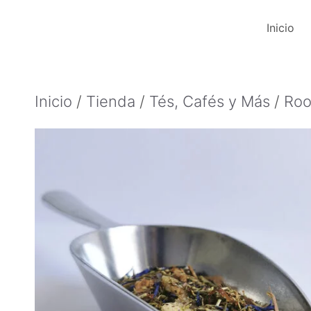
Saltar
Inicio
al
contenido
Inicio
/
Tienda
/
Tés, Cafés y Más
/
Roo