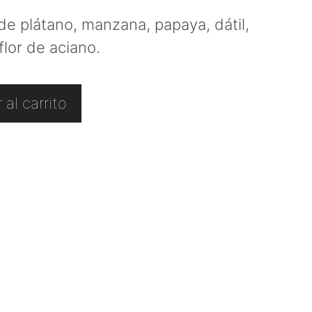
de plátano, manzana, papaya, dátil,
lor de aciano.
 al carrito