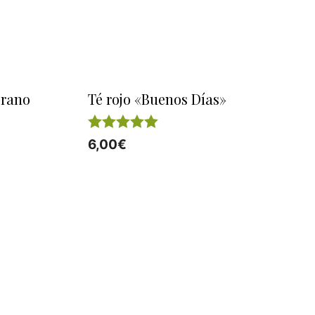
grano
Té rojo «Buenos Días»
5.00
6,00
€
de 5