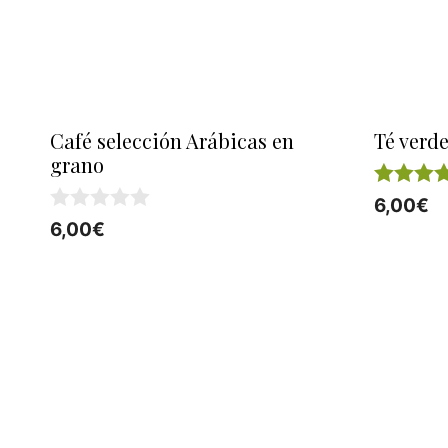
Café selección Arábicas en
Té verde
grano
5.00
6,00
€
de 5
0
6,00
€
d
e
5