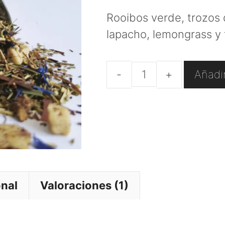
Rooibos verde, trozos 
lapacho, lemongrass y f
Añadir
Rooibos
verde
"Vitalidad"
cantidad
onal
Valoraciones (1)