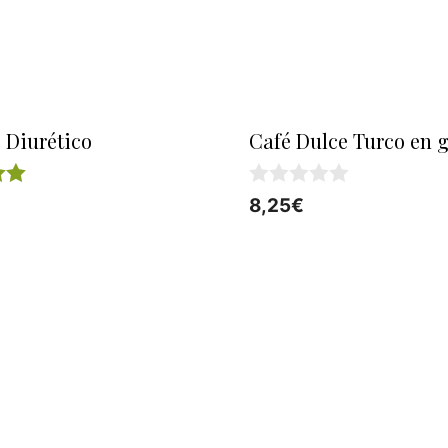
 Diurético
Café Dulce Turco en 
0
8,25
€
d
e
5