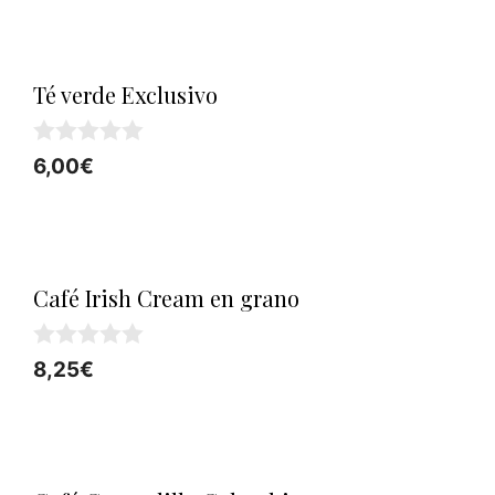
5
Té verde Exclusivo
0
6,00
€
d
e
5
Café Irish Cream en grano
0
8,25
€
d
e
5