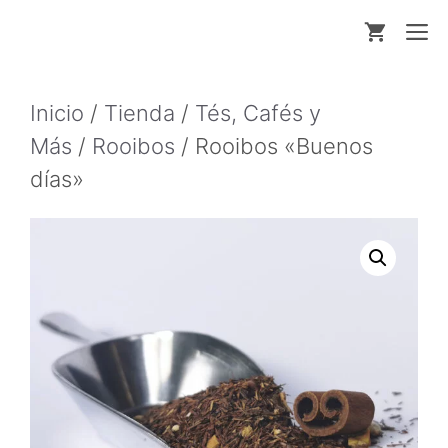
Saltar
M
al
contenido
Inicio
/
Tienda
/
Tés, Cafés y
Más
/
Rooibos
/ Rooibos «Buenos
días»