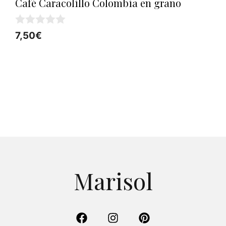
Café Caracolillo Colombia en grano
0
7,50
€
d
e
5
Marisol