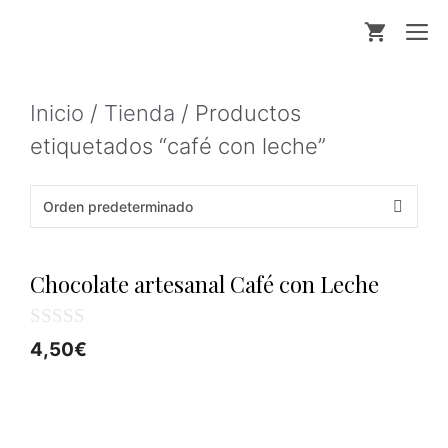
Saltar
M
al
contenido
Inicio
/
Tienda
/ Productos
etiquetados “café con leche”
Chocolate artesanal Café con Leche
0
4,50
€
d
e
5