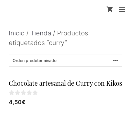
Saltar
M
al
contenido
Inicio
/
Tienda
/ Productos
etiquetados “curry”
Chocolate artesanal de Curry con Kikos
0
4,50
€
d
e
5