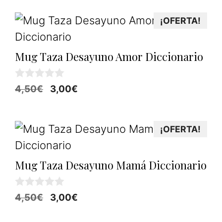
5
original
actual
¡OFERTA!
era:
es:
4,50€.
3,00€.
Mug Taza Desayuno Amor Diccionario
0
El
El
4,50
€
3,00
€
d
precio
precio
e
5
original
actual
¡OFERTA!
era:
es:
4,50€.
3,00€.
Mug Taza Desayuno Mamá Diccionario
0
El
El
4,50
€
3,00
€
d
precio
precio
e
5