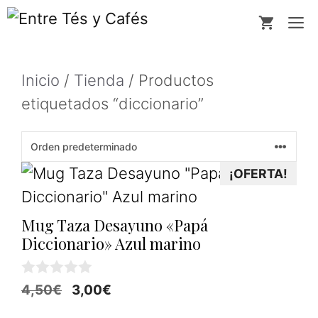
Saltar
M
al
contenido
Inicio
/
Tienda
/ Productos
etiquetados “diccionario”
¡OFERTA!
Mug Taza Desayuno «Papá
Diccionario» Azul marino
0
El
El
4,50
€
3,00
€
d
precio
precio
e