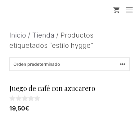
Saltar
M
al
contenido
Inicio
/
Tienda
/ Productos
etiquetados “estilo hygge”
Juego de café con azucarero
0
19,50
€
d
e
5