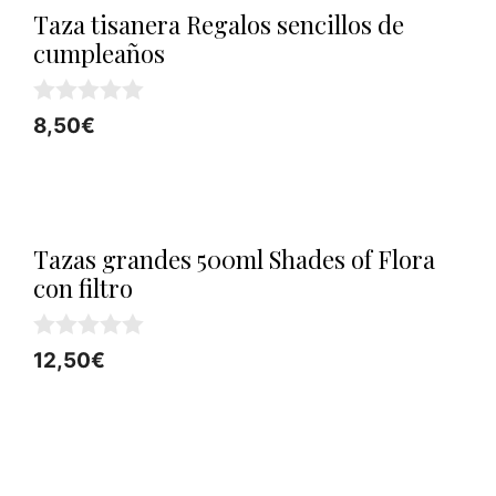
Taza tisanera Regalos sencillos de
cumpleaños
0
8,50
€
d
e
5
Tazas grandes 500ml Shades of Flora
con filtro
0
12,50
€
d
e
5