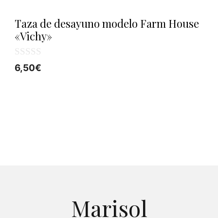
Taza de desayuno modelo Farm House
«Vichy»
0
6,50
€
d
e
5
Marisol