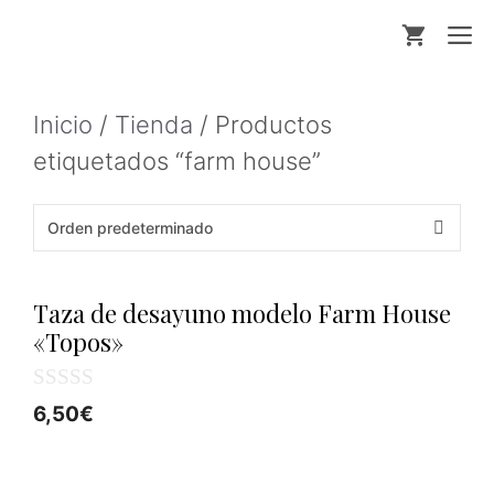
Saltar
M
al
contenido
Inicio
/
Tienda
/ Productos
etiquetados “farm house”
Taza de desayuno modelo Farm House
«Topos»
0
6,50
€
d
e
5