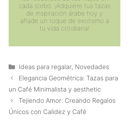
cada sorbo. ¡Adquiere tus tazas
de inspiración árabe hoy y
añade un toque de exotismo a
tu vida cotidiana!
Categorías
Ideas para regalar
,
Novedades
Elegancia Geométrica: Tazas para
un Café Minimalista y aesthetic
Tejiendo Amor: Creando Regalos
Únicos con Calidez y Café