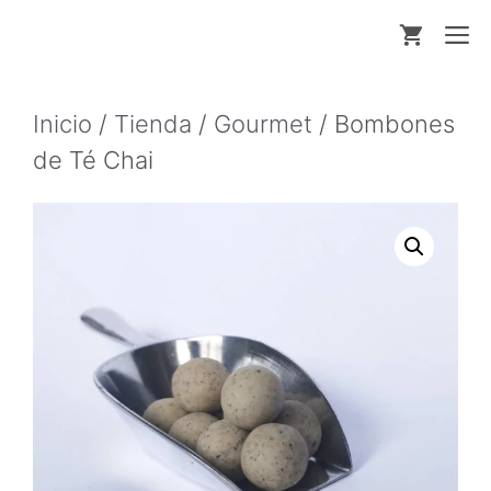
Saltar
M
al
contenido
Inicio
/
Tienda
/
Gourmet
/ Bombones
de Té Chai