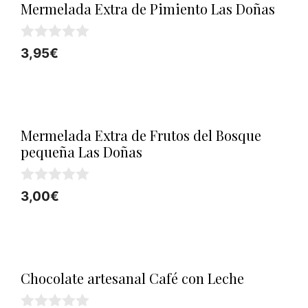
Mermelada Extra de Pimiento Las Doñas
0
3,95
€
d
e
5
Mermelada Extra de Frutos del Bosque
pequeña Las Doñas
0
3,00
€
d
e
5
Chocolate artesanal Café con Leche