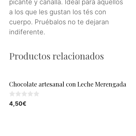
picante y canalla. Ideal para aquellos
a los que les gustan los tés con
cuerpo. Pruébalos no te dejaran
indiferente.
Productos relacionados
Chocolate artesanal con Leche Merengada
0
4,50
€
d
e
5