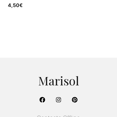
0
4,50
€
d
e
5
Marisol