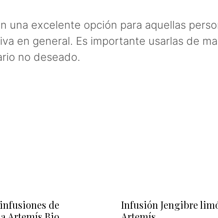
son una excelente opción para aquellas pers
stiva en general. Es importante usarlas de 
ario no deseado.
 infusiones de
Infusión Jengibre lim
na Artemís Bio
Artemís