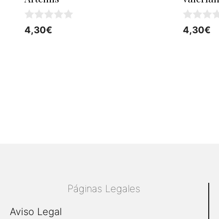
0
0
4,30
€
4,30
€
d
d
e
e
5
5
Páginas Legales
Aviso Legal