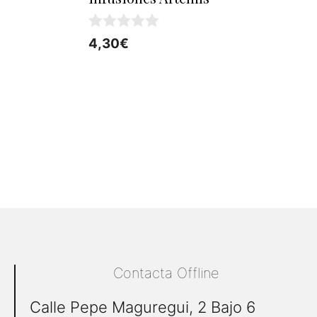
0
4,30
€
d
e
5
Contacta Offline
Calle Pepe Maguregui, 2 Bajo 6