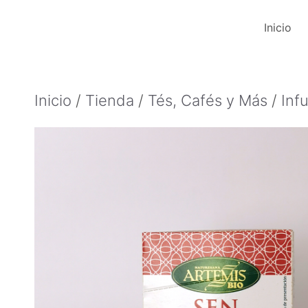
Saltar
Inicio
al
contenido
Inicio
/
Tienda
/
Tés, Cafés y Más
/
Inf