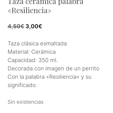
Taza cerámica palabra
«Resiliencia»
El
El
4,50
€
3,00
€
precio
precio
original
actual
Taza clásica esmaltada
era:
es:
Material: Cerámica
4,50€.
3,00€.
Capacidad: 350 ml.
Decorada con imagen de un perrito
Con la palabra «Resiliencia» y su
significado.
Sin existencias