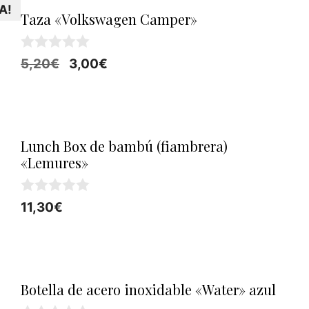
A!
11,50€.
9,20€.
Taza «Volkswagen Camper»
0
El
El
5,20
€
3,00
€
d
precio
precio
e
5
original
actual
era:
es:
5,20€.
3,00€.
Lunch Box de bambú (fiambrera)
«Lemures»
0
11,30
€
d
e
5
Botella de acero inoxidable «Water» azul