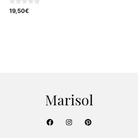
0
19,50
€
d
e
5
Marisol