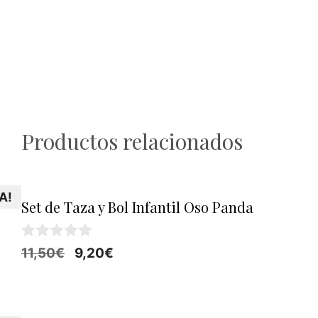
Productos relacionados
A!
Set de Taza y Bol Infantil Oso Panda
0
El
El
11,50
€
9,20
€
d
precio
precio
e
5
original
actual
era:
es: