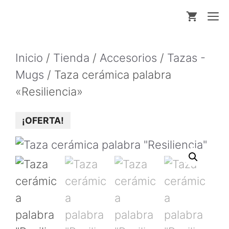
Saltar
M
al
contenido
Inicio
/
Tienda
/
Accesorios
/
Tazas -
Mugs
/ Taza cerámica palabra
«Resiliencia»
¡OFERTA!