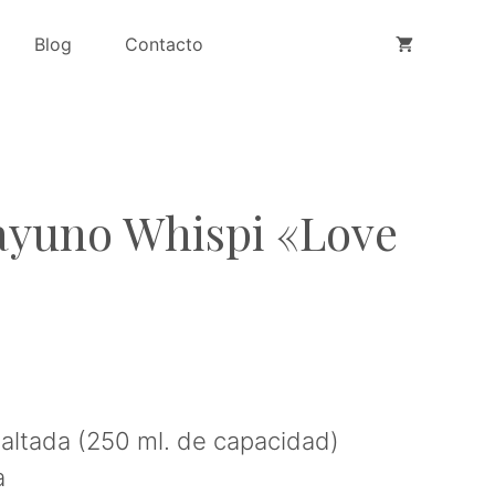
Desayuno
Blog
Contacto
Whispi
"Love
Me!"
cantidad
ayuno Whispi «Love
ltada (250 ml. de capacidad)
a