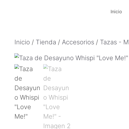
Saltar
Inicio
al
contenido
Inicio
/
Tienda
/
Accesorios
/
Tazas - 