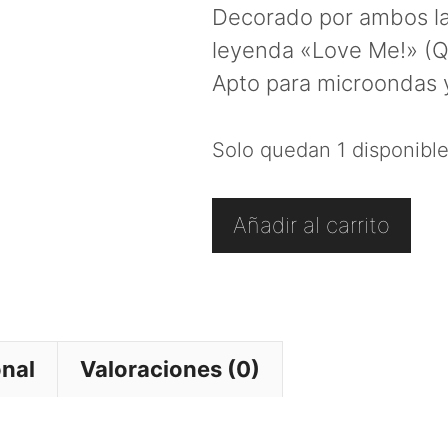
Decorado por ambos lad
leyenda «Love Me!» (Q
Apto para microondas y 
Solo quedan 1 disponibl
Taza
Añadir al carrito
de
Desayuno
Whispi
"Love
onal
Valoraciones (0)
Me!"
cantidad