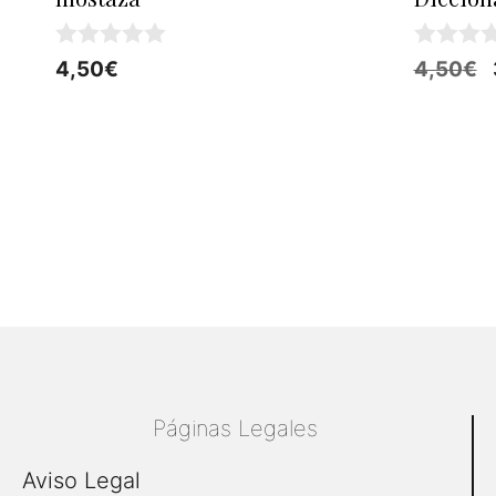
0
0
4,50
€
4,50
€
d
d
e
e
5
5
Páginas Legales
Aviso Legal