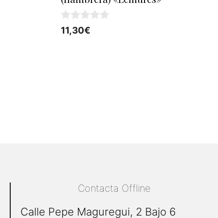
0
11,30
€
d
e
5
Contacta Offline
Calle Pepe Maguregui, 2 Bajo 6