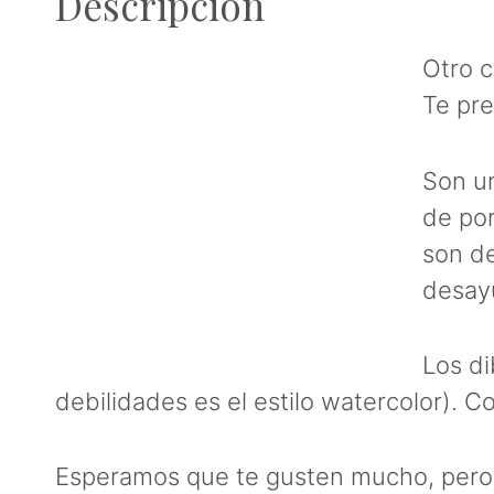
Descripción
Otro c
Te pr
Son u
de por
son de
desayu
Los di
debilidades es el estilo watercolor). C
Esperamos que te gusten mucho, pero 