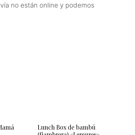
vía no están online y podemos
 Mamá
Lunch Box de bambú
(fiambrera) «Lemures»