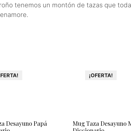
groño tenemos un montón de tazas que toda
e enamore.
OFERTA!
¡OFERTA!
za Desayuno Papá
Mug Taza Desayuno
ario
Diccionario