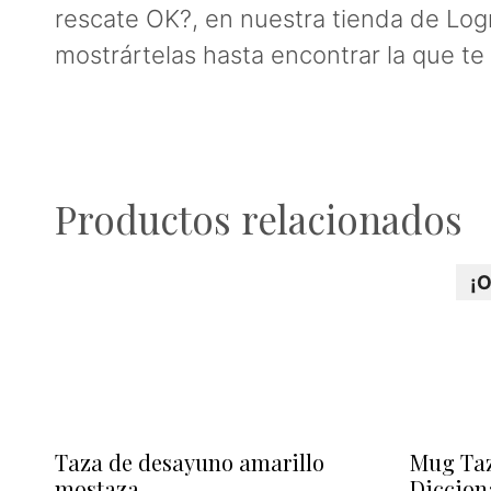
rescate OK?, en nuestra tienda de Lo
mostrártelas hasta encontrar la que t
Productos relacionados
¡
Taza de desayuno amarillo
Mug Ta
mostaza
Diccion