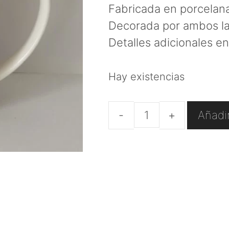
Fabricada en porcelan
Decorada por ambos lad
Detalles adicionales en 
Hay existencias
Añadir
Taza
de
porcelana
fina
"Edelweiss"
cantidad