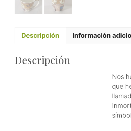
Descripción
Información adici
Descripción
Nos h
que he
llamad
Inmort
símbol