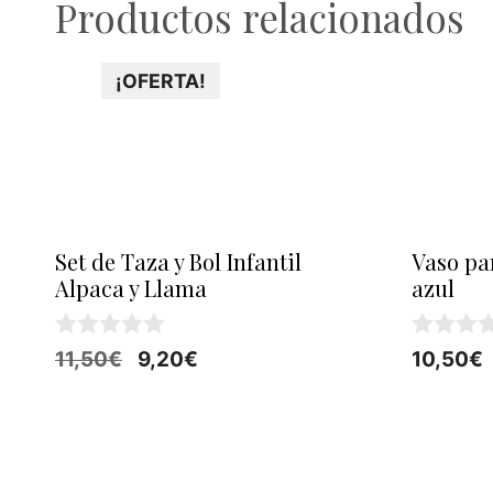
Productos relacionados
¡OFERTA!
Set de Taza y Bol Infantil
Vaso par
Alpaca y Llama
azul
0
0
El
El
11,50
€
9,20
€
10,50
€
d
d
precio
precio
e
e
5
5
original
actual
era:
es:
11,50€.
9,20€.