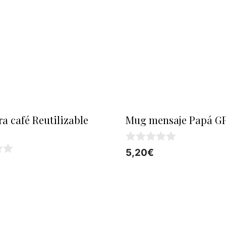
a café Reutilizable
Mug mensaje Papá G
0
5,20
€
d
e
5