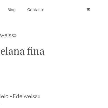
porcelana
Blog
Contacto
fina
"Edelweiss"
cantidad
lweiss»
elana fina
elo «Edelweiss»
)