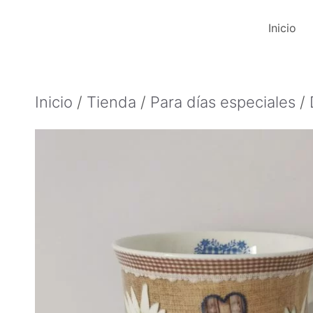
Saltar
Inicio
al
contenido
Inicio
/
Tienda
/
Para días especiales
/