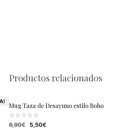
Productos relacionados
A!
Mug Taza de Desayuno estilo Boho
0
El
El
6,90
€
5,50
€
d
precio
precio
e