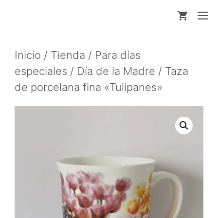
Saltar
M
al
contenido
Inicio
/
Tienda
/
Para días
especiales
/
Día de la Madre
/ Taza
de porcelana fina «Tulipanes»