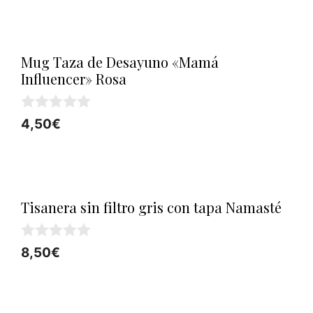
5
original
actual
era:
es:
6,90€.
5,50€.
Mug Taza de Desayuno «Mamá
Influencer» Rosa
0
4,50
€
d
e
5
Tisanera sin filtro gris con tapa Namasté
0
8,50
€
d
e
5