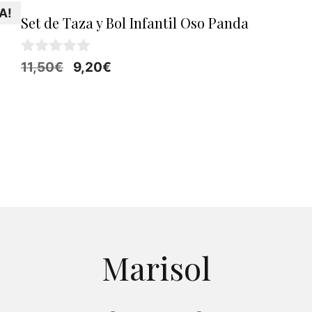
A!
Set de Taza y Bol Infantil Oso Panda
0
El
El
11,50
€
9,20
€
d
precio
precio
e
5
original
actual
era:
es:
11,50€.
9,20€.
Marisol