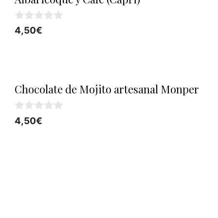
0
4,50
€
d
e
5
Chocolate de Mojito artesanal Monper
0
4,50
€
d
e
5