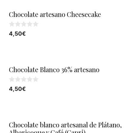
Chocolate artesano Cheesecake
0
4,50
€
d
e
5
Chocolate Blanco 36% artesano
0
4,50
€
d
e
5
Chocolate blanco artesanal de Plátano,
Albaricoque y Café (Capri)