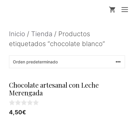
Saltar
M
al
contenido
Inicio
/
Tienda
/ Productos
etiquetados “chocolate blanco”
Chocolate artesanal con Leche
Merengada
0
4,50
€
d
e
5