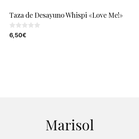
Taza de Desayuno Whispi «Love Me!»
0
6,50
€
d
e
5
Marisol