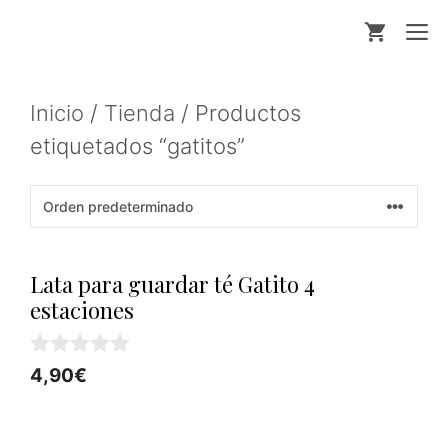
Saltar
M
al
contenido
Inicio
/
Tienda
/ Productos
etiquetados “gatitos”
Lata para guardar té Gatito 4
estaciones
0
4,90
€
d
e
5