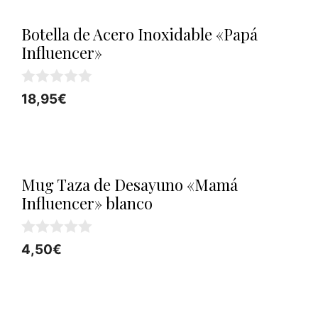
Botella de Acero Inoxidable «Papá
Influencer»
0
18,95
€
d
e
5
Mug Taza de Desayuno «Mamá
Influencer» blanco
0
4,50
€
d
e
5