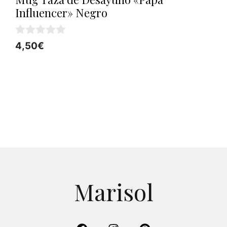
Influencer» Negro
0
4,50
€
d
e
5
Marisol