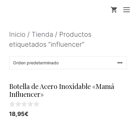
Saltar
M
al
contenido
Inicio
/
Tienda
/ Productos
etiquetados “influencer”
Botella de Acero Inoxidable «Mamá
Influencer»
0
18,95
€
d
e
5