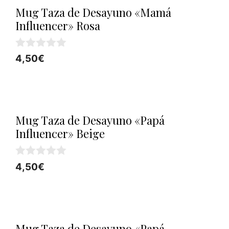
Mug Taza de Desayuno «Mamá
Influencer» Rosa
0
4,50
€
d
e
5
Mug Taza de Desayuno «Papá
Influencer» Beige
0
4,50
€
d
e
5
Mug Taza de Desayuno «Papá