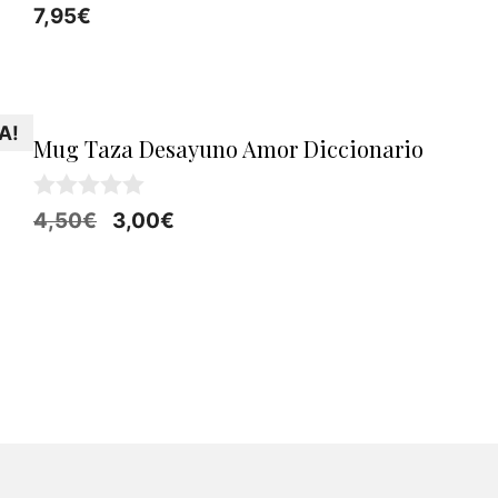
0
7,95
€
d
e
5
A!
Mug Taza Desayuno Amor Diccionario
0
El
El
4,50
€
3,00
€
d
precio
precio
e
5
original
actual
era:
es:
4,50€.
3,00€.