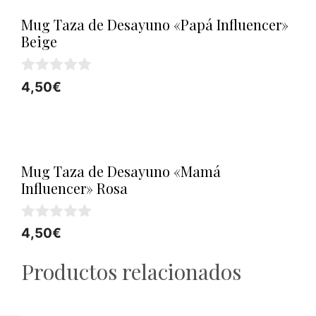
Mug Taza de Desayuno «Papá Influencer»
Beige
0
4,50
€
d
e
5
Mug Taza de Desayuno «Mamá
Influencer» Rosa
0
4,50
€
d
e
Productos relacionados
5