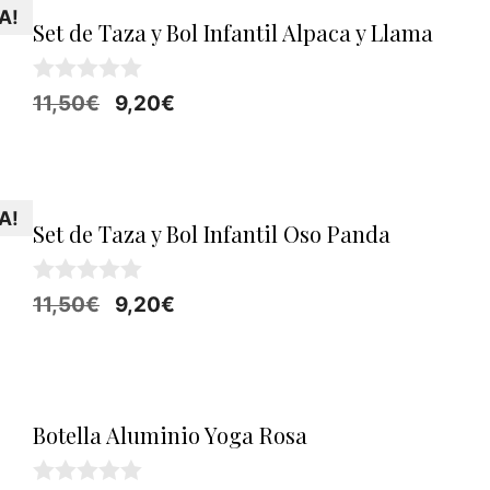
A!
Set de Taza y Bol Infantil Alpaca y Llama
0
El
El
11,50
€
9,20
€
d
precio
precio
e
5
original
actual
era:
es:
A!
11,50€.
9,20€.
Set de Taza y Bol Infantil Oso Panda
0
El
El
11,50
€
9,20
€
d
precio
precio
e
5
original
actual
era:
es:
11,50€.
9,20€.
Botella Aluminio Yoga Rosa