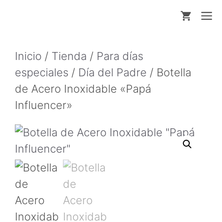
Saltar
M
al
contenido
Inicio
/
Tienda
/
Para días
especiales
/
Día del Padre
/ Botella
de Acero Inoxidable «Papá
Influencer»