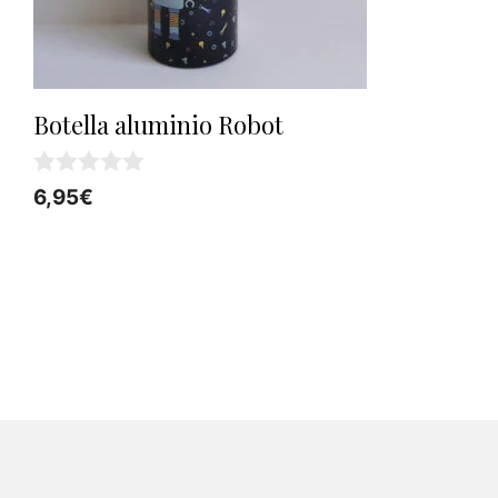
Botella aluminio Robot
0
6,95
€
d
e
5