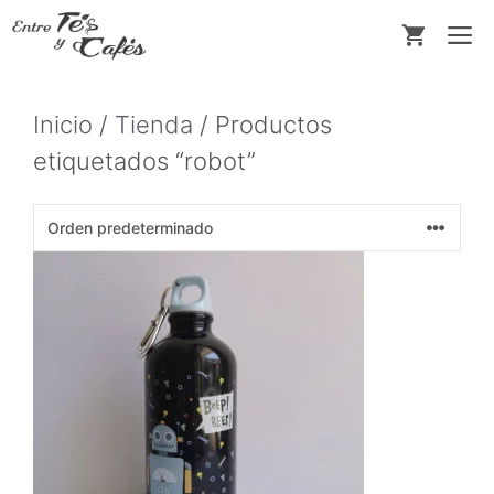
Saltar
M
al
contenido
Inicio
/
Tienda
/ Productos
etiquetados “robot”