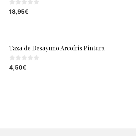
0
18,95
€
d
e
5
Taza de Desayuno Arcoíris Pintura
0
4,50
€
d
e
5