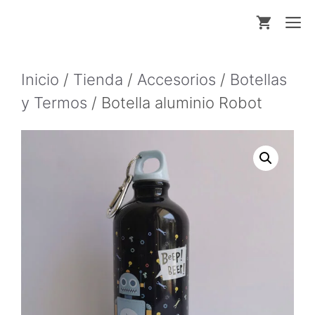
Saltar
M
al
contenido
Inicio
/
Tienda
/
Accesorios
/
Botellas
y Termos
/ Botella aluminio Robot