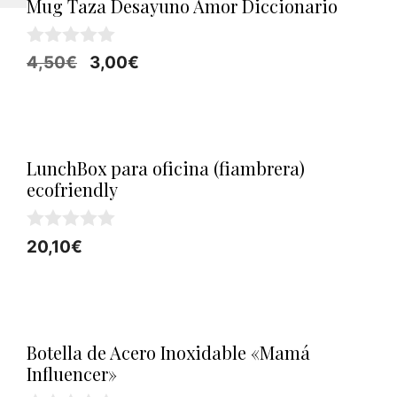
Mug Taza Desayuno Amor Diccionario
0
El
El
4,50
€
3,00
€
d
precio
precio
e
5
original
actual
era:
es:
4,50€.
3,00€.
LunchBox para oficina (fiambrera)
ecofriendly
0
20,10
€
d
e
5
Botella de Acero Inoxidable «Mamá
Influencer»