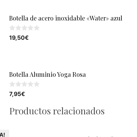
Botella de acero inoxidable «Water» azul
0
19,50
€
d
e
5
Botella Aluminio Yoga Rosa
0
7,95
€
d
e
Productos relacionados
5
A!