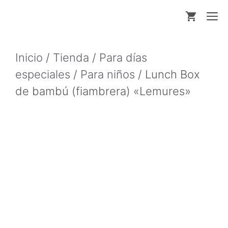
Saltar
M
al
contenido
Inicio
/
Tienda
/
Para días
especiales
/
Para niños
/ Lunch Box
de bambú (fiambrera) «Lemures»