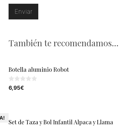
También te recomendamos…
Botella aluminio Robot
0
6,95
€
d
e
5
A!
Set de Taza y Bol Infantil Alpaca y Llama