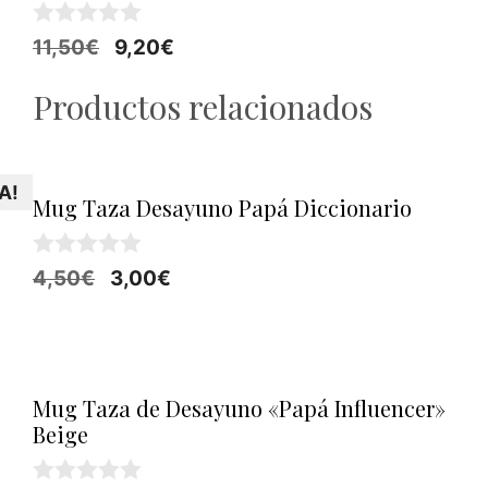
0
El
El
11,50
€
9,20
€
d
precio
precio
e
Productos relacionados
5
original
actual
era:
es:
11,50€.
9,20€.
A!
Mug Taza Desayuno Papá Diccionario
0
El
El
4,50
€
3,00
€
d
precio
precio
e
5
original
actual
era:
es:
4,50€.
3,00€.
Mug Taza de Desayuno «Papá Influencer»
Beige