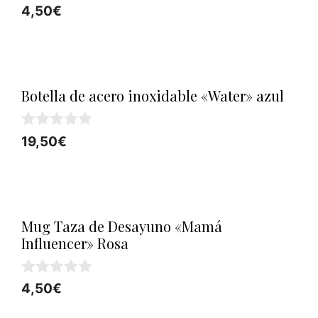
0
4,50
€
d
e
5
Botella de acero inoxidable «Water» azul
0
19,50
€
d
e
5
Mug Taza de Desayuno «Mamá
Influencer» Rosa
0
4,50
€
d
e