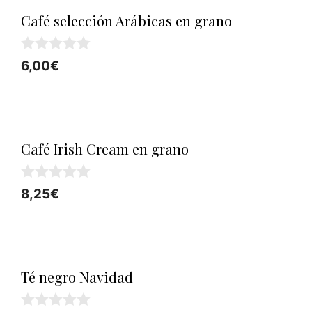
Café selección Arábicas en grano
0
6,00
€
d
e
5
Café Irish Cream en grano
0
8,25
€
d
e
5
Té negro Navidad