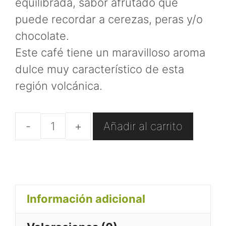
equilibrada, sabor afrutado que
puede recordar a cerezas, peras y/o
chocolate.
Este café tiene un maravilloso aroma
dulce muy característico de esta
región volcánica.
Añadir al carrito
Café
Moca
Etiopía
en
Información adicional
grano
cantidad