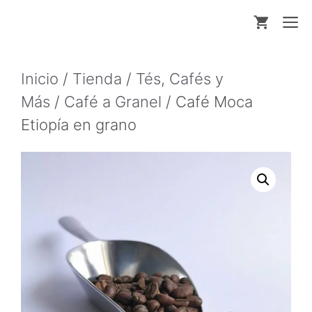
Saltar
M
al
contenido
Inicio
/
Tienda
/
Tés, Cafés y
Más
/
Café a Granel
/ Café Moca
Etiopía en grano