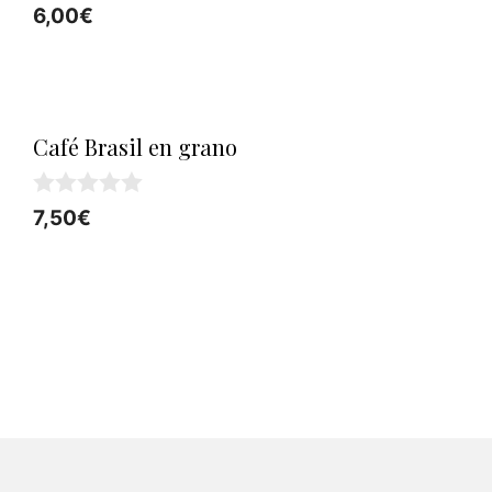
0
6,00
€
d
e
5
Café Brasil en grano
0
7,50
€
d
e
5