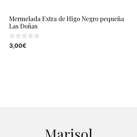
Mermelada Extra de Higo Negro pequeña
Las Doñas
0
3,00
€
d
e
5
Marisol