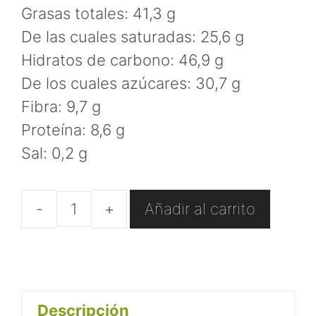
Grasas totales: 41,3 g
De las cuales saturadas: 25,6 g
Hidratos de carbono: 46,9 g
De los cuales azúcares: 30,7 g
Fibra: 9,7 g
Proteína: 8,6 g
Sal: 0,2 g
Añadir al carrito
Chocolate
Negro
artesanal
con
Descripción
Naranja