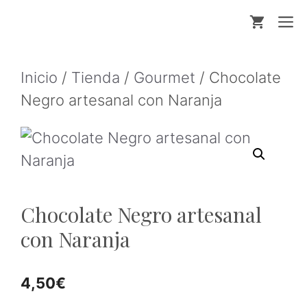
Saltar
M
al
contenido
Inicio
/
Tienda
/
Gourmet
/ Chocolate
Negro artesanal con Naranja
Chocolate Negro artesanal
con Naranja
4,50
€