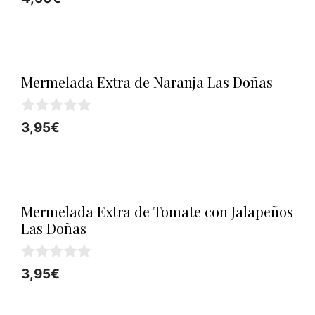
d
e
5
Mermelada Extra de Naranja Las Doñas
0
3,95
€
d
e
5
Mermelada Extra de Tomate con Jalapeños
Las Doñas
0
3,95
€
d
e
5