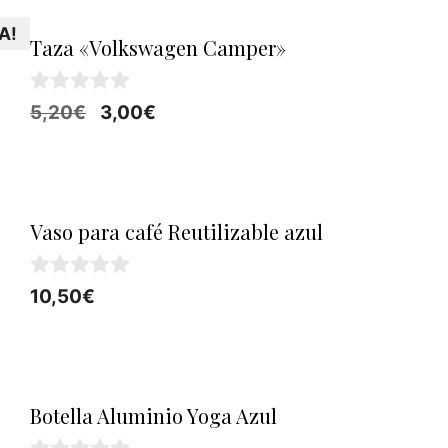
A!
Taza «Volkswagen Camper»
0
El
El
5,20
€
3,00
€
d
precio
precio
e
5
original
actual
era:
es:
5,20€.
3,00€.
Vaso para café Reutilizable azul
0
10,50
€
d
e
5
Botella Aluminio Yoga Azul