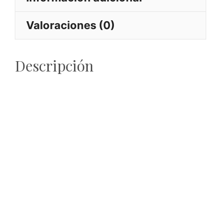
viaje
increíble"
Valoraciones (0)
cantidad
Descripción