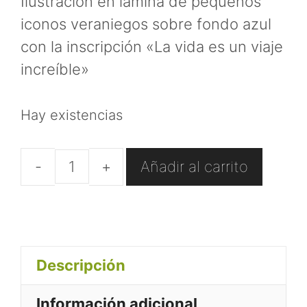
Ilustración en lámina de pequeños
iconos veraniegos sobre fondo azul
con la inscripción «La vida es un viaje
increíble»
Hay existencias
Añadir al carrito
Keep
cup
"La
vida
Descripción
es
un
Información adicional