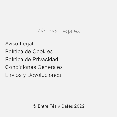
Páginas Legales
Aviso Legal
Política de Cookies
Política de Privacidad
Condiciones Generales
Envíos y Devoluciones
© Entre Tés y Cafés 2022
7,50
€
Añadir al carrito
El
El
5,60
€