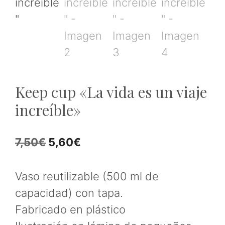
Keep cup «La vida es un viaje
increíble»
El
El
7,50
€
5,60
€
precio
precio
original
actual
Vaso reutilizable (500 ml de
era:
es:
capacidad) con tapa.
7,50€.
5,60€.
Fabricado en plástico