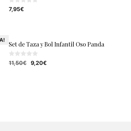
0
7,95
€
d
e
5
A!
Set de Taza y Bol Infantil Oso Panda
0
El
El
11,50
€
9,20
€
d
precio
precio
e
5
original
actual
era:
es:
11,50€.
9,20€.