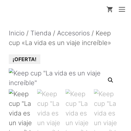
Saltar
M
al
contenido
Inicio
/
Tienda
/
Accesorios
/ Keep
cup «La vida es un viaje increíble»
¡OFERTA!