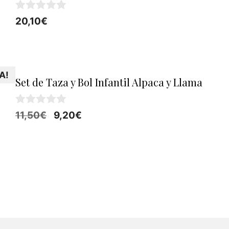
0
20,10
€
d
e
5
A!
Set de Taza y Bol Infantil Alpaca y Llama
0
El
El
11,50
€
9,20
€
d
precio
precio
e
5
original
actual
era:
es:
11,50€.
9,20€.