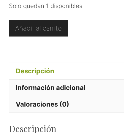
Solo quedan 1 disponibles
Taza
Añadir al carrito
de
Desayuno
"Los
lunes
Descripción
son
para
Información adicional
nuevos
comienzos"
Valoraciones (0)
rosa
cantidad
Descripción