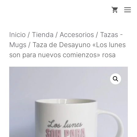
Saltar
M
al
contenido
Inicio
/
Tienda
/
Accesorios
/
Tazas -
Mugs
/ Taza de Desayuno «Los lunes
son para nuevos comienzos» rosa