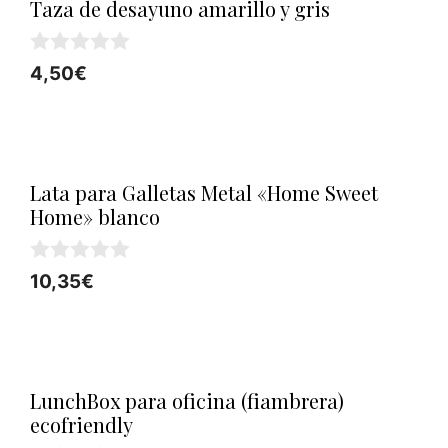
Taza de desayuno amarillo y gris
0
4,50
€
d
e
5
Lata para Galletas Metal «Home Sweet
Home» blanco
0
10,35
€
d
e
5
LunchBox para oficina (fiambrera)
ecofriendly