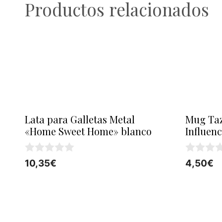
Productos relacionados
Lata para Galletas Metal
Mug Taz
«Home Sweet Home» blanco
Influenc
0
0
10,35
€
4,50
€
d
d
e
e
5
5