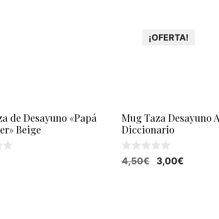
¡OFERTA!
a de Desayuno «Papá
Mug Taza Desayuno 
er» Beige
Diccionario
0
El
El
4,50
€
3,00
€
d
precio
precio
e
5
original
actual
era:
es:
4,50€.
3,00€.