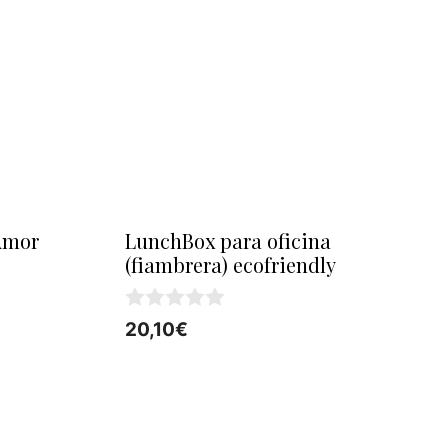
Amor
LunchBox para oficina
(fiambrera) ecofriendly
0
20,10
€
d
e
5