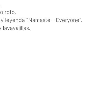
.
o roto.
da y leyenda “Namasté – Everyone”.
lavavajillas.