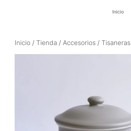
Saltar
Inicio
al
contenido
Inicio
/
Tienda
/
Accesorios
/
Tisaneras