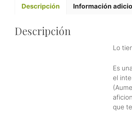
Descripción
Información adici
Descripción
Lo tie
Es una
el int
(Aumen
aficio
que t