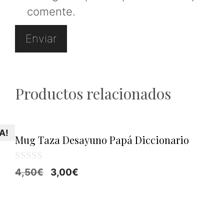
comente.
Productos relacionados
A!
Mug Taza Desayuno Papá Diccionario
0
El
El
4,50
€
3,00
€
d
precio
precio
e
5
original
actual
era:
es: