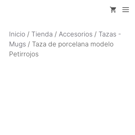
Saltar
M
al
contenido
Inicio
/
Tienda
/
Accesorios
/
Tazas -
Mugs
/ Taza de porcelana modelo
Petirrojos