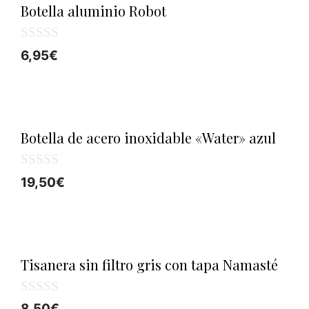
4,50€.
3,00€.
Botella aluminio Robot
0
6,95
€
d
e
5
Botella de acero inoxidable «Water» azul
0
19,50
€
d
e
5
Tisanera sin filtro gris con tapa Namasté
0
8,50
€