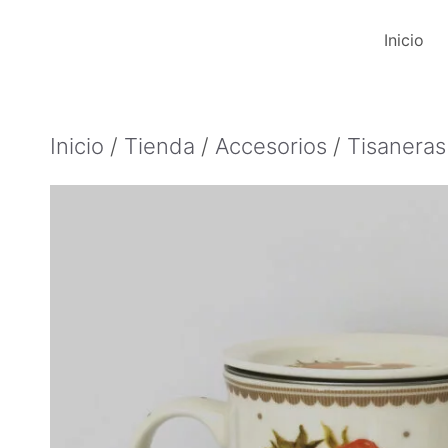
Saltar
Inicio
al
contenido
Inicio
/
Tienda
/
Accesorios
/
Tisaneras