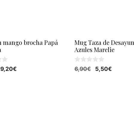
n mango brocha Papá
Mug Taza de Desayun
a
Azules Marelie
0
El
El
El
El
9,20
€
6,90
€
5,50
€
d
precio
precio
precio
precio
e
5
original
actual
original
actual
era:
es:
era:
es:
11,50€.
9,20€.
6,90€.
5,50€.