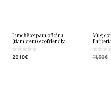
LunchBox para oficina
Mug co
(fiambrera) ecofriendly
Barberí
0
0
20,10
€
11,50
€
d
d
e
e
5
5