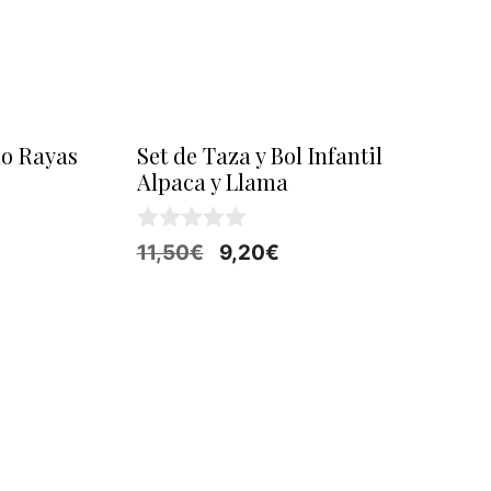
o Rayas
Set de Taza y Bol Infantil
Alpaca y Llama
0
El
El
11,50
€
9,20
€
d
precio
precio
e
5
original
actual
era:
es:
11,50€.
9,20€.