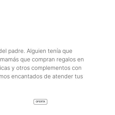
s
el padre. Alguien tenía que
as mamás que compran regalos en
ásicas y otros complementos con
amos encantados de atender tus
CTO
PRODUCTO
OFERTA
EN
A
OFERTA