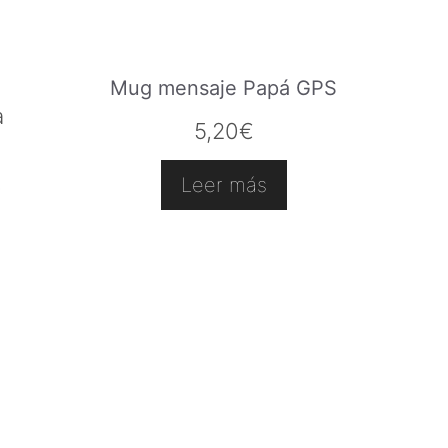
Mug mensaje Papá GPS
a
5,20
€
.
Leer más