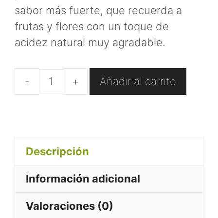
sabor más fuerte, que recuerda a
frutas y flores con un toque de
acidez natural muy agradable.
Añadir al carrito
Café
Caracolillo
Colombia
en
Descripción
grano
cantidad
Información adicional
Valoraciones (0)