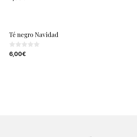
de 5
Té negro Navidad
0
6,00
€
d
e
5