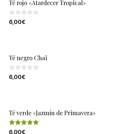
Té rojo «Atardecer Tropical»
0
6,00
€
d
e
5
Té negro Chai
0
6,00
€
d
e
5
Té verde «Jazmín de Primavera»
5.00
6,00
€