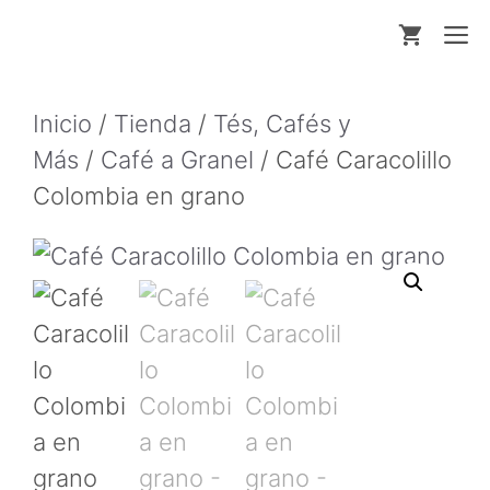
Saltar
M
al
contenido
Inicio
/
Tienda
/
Tés, Cafés y
Más
/
Café a Granel
/ Café Caracolillo
Colombia en grano