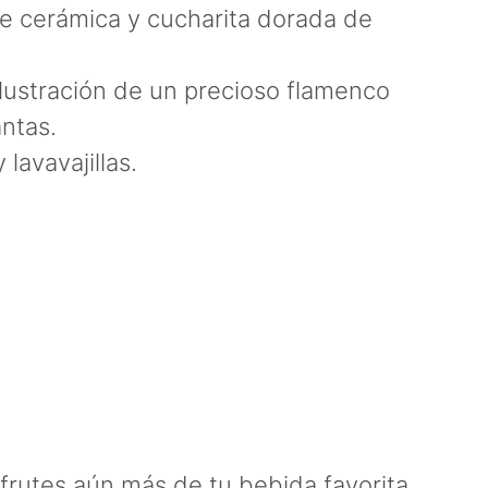
e cerámica y cucharita dorada de
lustración de un precioso flamenco
antas.
lavavajillas.
frutes aún más de tu bebida favorita.