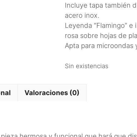
Incluye tapa también d
acero inox.
Leyenda “Flamingo” e i
rosa sobre hojas de pl
Apta para microondas y 
Sin existencias
onal
Valoraciones (0)
 pieza hermosa y funcional que hará que dis