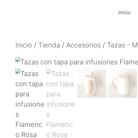
Saltar
Inicio
al
contenido
Inicio
/
Tienda
/
Accesorios
/
Tazas - 