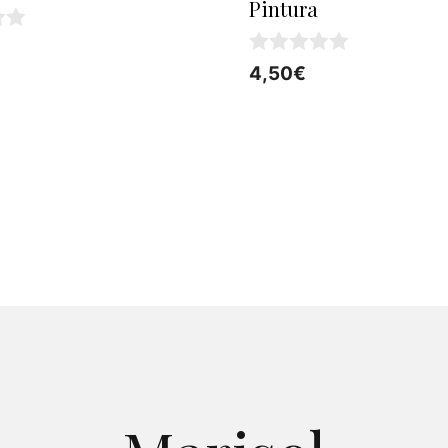
Pintura
0
4,50
€
d
e
5