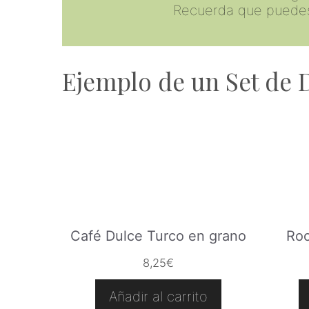
Recuerda que puedes p
Ejemplo de un Set de
Café Dulce Turco en grano
Roo
8,25
€
Añadir al carrito