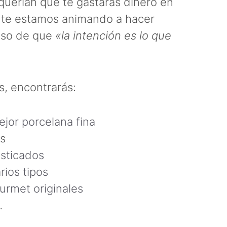
uerían que te gastaras dinero en
o te estamos animando a hacer
 eso de que
«la intención es lo que
s, encontrarás:
ejor porcelana fina
os
isticados
rios tipos
urmet originales
…