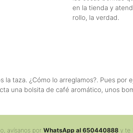
en la tienda y ate
rollo, la verdad.
s la taza. ¿Cómo lo arreglamos?. Pues por 
ecta una bolsita de café aromático, unos bo
lo, avísanos por
WhatsApp al 650440888
y te 