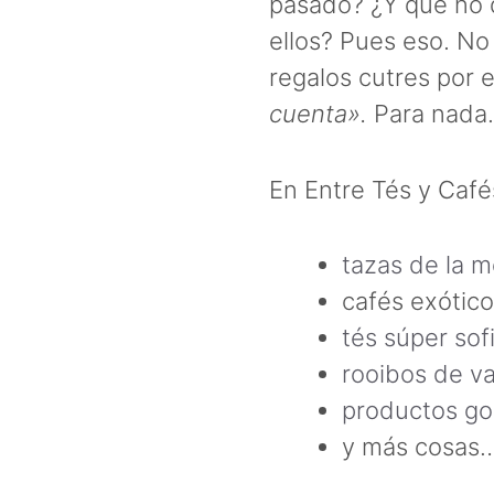
pasado? ¿Y que no q
ellos? Pues eso. N
regalos cutres por
cuenta».
Para nada.
En Entre Tés y Café
tazas de la m
cafés exótic
tés súper sof
rooibos de va
productos go
y más cosas