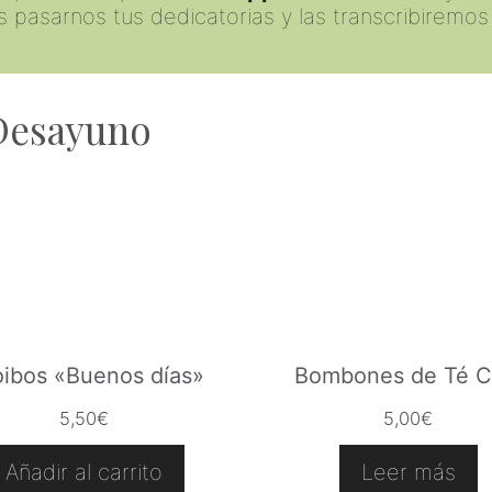
asarnos tus dedicatorias y las transcribiremos 
 Desayuno
ibos «Buenos días»
Bombones de Té C
5,50
€
5,00
€
Añadir al carrito
Leer más