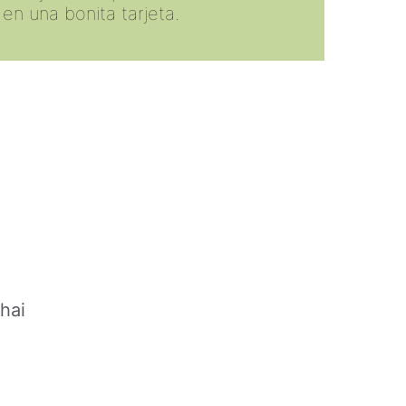
en una bonita tarjeta.
hai